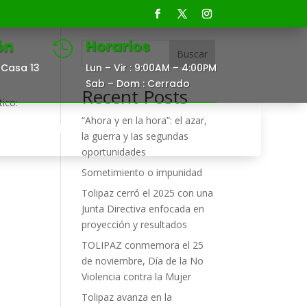
ón
Horarios

Buscar
Casa 13
Lun – Vir : 9:00AM – 4:00PM
Sab – Dom : Cerrado
Recent Posts
ico:
“Ahora y en la hora”: el azar,
DOCUMENTOS
CONTACTO
la guerra y las segundas
oportunidades
Sometimiento o impunidad
Tolipaz cerró el 2025 con una
Junta Directiva enfocada en
proyección y resultados
TOLIPAZ conmemora el 25
de noviembre, Día de la No
Violencia contra la Mujer
Tolipaz avanza en la