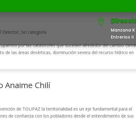
Direcci

Manzana K 
 Director
,
Sin categoría
Entrerios II
upamos por las catástrofes que suceden alrededor del cambio climát
o de las áreas desérticas, disminución severa del recurso hídrico en
EL PDP
TERRITORIO
COMUNICACIONES
o Anaime Chilí
ención de TOLIPAZ la territorialidad es un eje fundamental para el
nes de confianza con los pobladores desde el entendimiento de sus