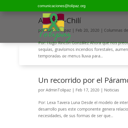
comunicaciones@tolipaz.org
Anaime-Chilí
por
AdminTolipaz
|
Feb 20, 2020
|
Columnas del
Por: Hugo Rincón González Ahora que nos preoc
sequías, gravísimos incendios forestales, aument
INICIO
LA CORPORACIÓN
temporadas de menos lluvia para...
Un recorrido por el Páram
por
AdminTolipaz
|
Feb 17, 2020
|
Noticias
Por: Lexa Tavera Luna Desde el modelo de interv
desarrollo pues este componente genera relacio
necesidades, de sus formas de ser que...