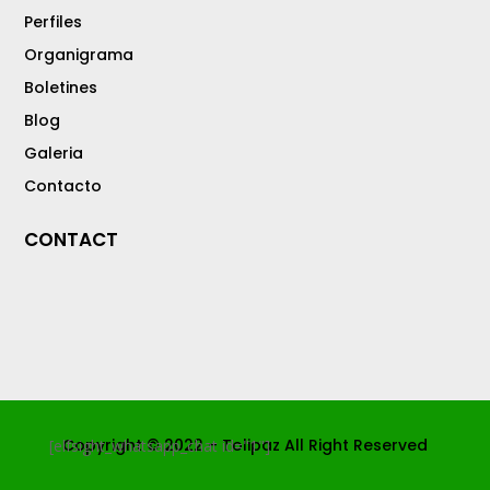
Perfiles
Organigrama
Boletines
Blog
Galeria
Contacto
CONTACT
Copyright © 2022 – Tolipaz All Right Reserved
[elfsight_whatsapp_chat id="1"]