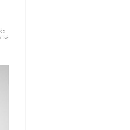
 de
ón se