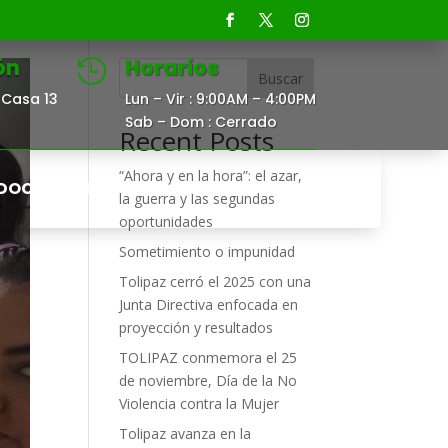
ón
Horarios

Buscar
Casa 13
Lun – Vir : 9:00AM – 4:00PM
Sab – Dom : Cerrado
Recent Posts
“Ahora y en la hora”: el azar,
DOCUMENTOS
CONTACTO
la guerra y las segundas
oportunidades
Sometimiento o impunidad
Tolipaz cerró el 2025 con una
Junta Directiva enfocada en
proyección y resultados
TOLIPAZ conmemora el 25
de noviembre, Día de la No
Violencia contra la Mujer
Tolipaz avanza en la