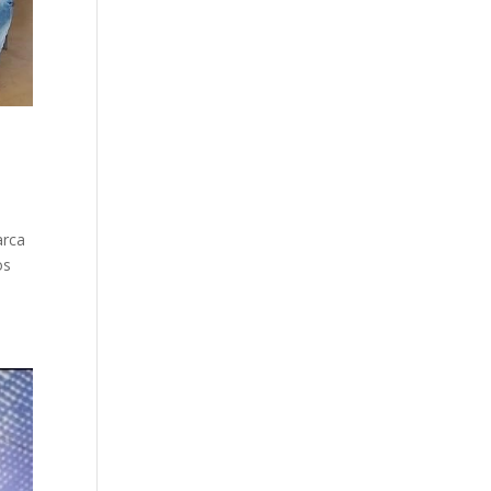
arca
os