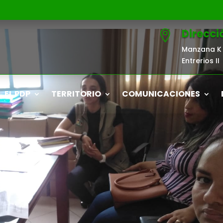
Direcci

Manzana K 
Entrerios II
EL PDP
TERRITORIO
COMUNICACIONES