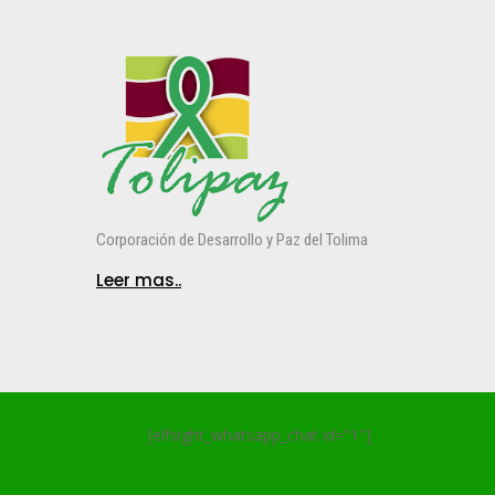
Corporación de Desarrollo y Paz del Tolima
Leer mas..
[elfsight_whatsapp_chat id="1"]