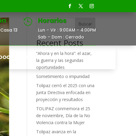
ón
Horarios

Buscar
Casa 13
Lun – Vir : 9:00AM – 4:00PM
Sab – Dom : Cerrado
Recent Posts
“Ahora y en la hora”: el azar,
DOCUMENTOS
CONTACTO
la guerra y las segundas
oportunidades
Sometimiento o impunidad
Tolipaz cerró el 2025 con una
Junta Directiva enfocada en
proyección y resultados
TOLIPAZ conmemora el 25
de noviembre, Día de la No
Violencia contra la Mujer
Tolipaz avanza en la