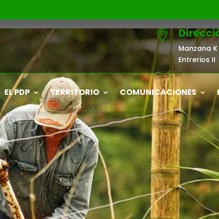
Direcci

Manzana K 
Entrerios II
EL PDP
TERRITORIO
COMUNICACIONES