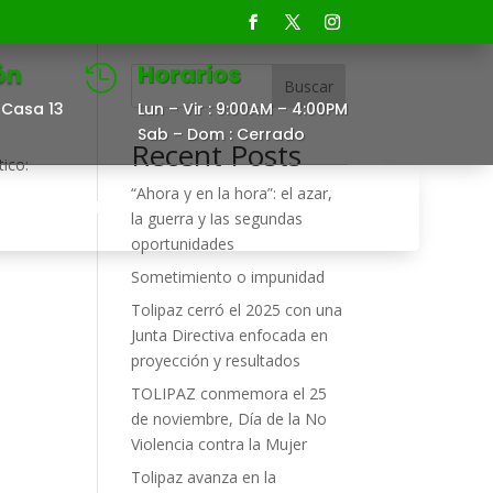
ón
Horarios

Buscar
Casa 13
Lun – Vir : 9:00AM – 4:00PM
Sab – Dom : Cerrado
Recent Posts
ico:
“Ahora y en la hora”: el azar,
DOCUMENTOS
CONTACTO
la guerra y las segundas
oportunidades
Sometimiento o impunidad
Tolipaz cerró el 2025 con una
Junta Directiva enfocada en
proyección y resultados
TOLIPAZ conmemora el 25
de noviembre, Día de la No
Violencia contra la Mujer
Tolipaz avanza en la