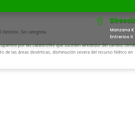
Direcci

Manzana K 
 Director
,
Sin categoría
Entrerios II
upamos por las catástrofes que suceden alrededor del cambio climát
o de las áreas desérticas, disminución severa del recurso hídrico en
EL PDP
TERRITORIO
COMUNICACIONES