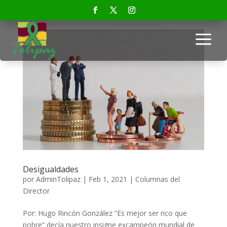
a
Desigualdades
por
AdminTolipaz
|
Feb 1, 2021
|
Columnas del
Director
Por: Hugo Rincón González “Es mejor ser rico que
pobre” decía nuestro insigne excampeón mundial de