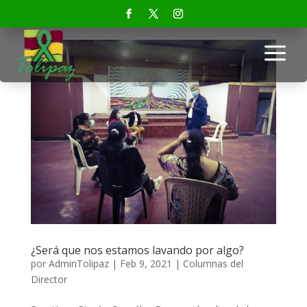
a
¿Será que nos estamos lavando por algo?
por
AdminTolipaz
|
Feb 9, 2021
|
Columnas del
Director