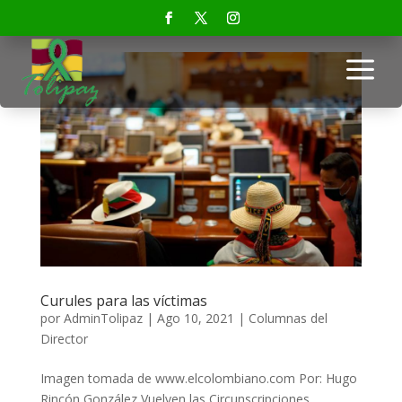
a
Curules para las víctimas
por
AdminTolipaz
|
Ago 10, 2021
|
Columnas del
Director
Imagen tomada de www.elcolombiano.com Por: Hugo
Rincón González Vuelven las Circunscripciones