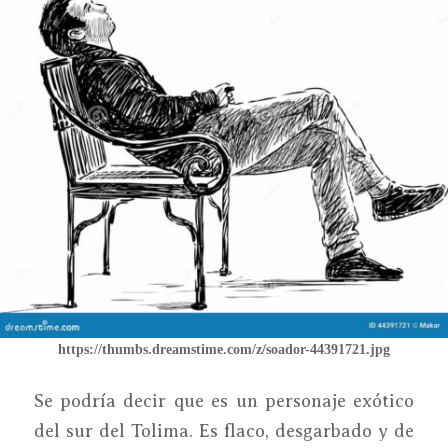
https://thumbs.dreamstime.com/z/soador-44391721.jpg
Se podría decir que es un personaje exótico
del sur del Tolima. Es flaco, desgarbado y de