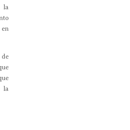
 la
nto
 en
 de
que
que
 la