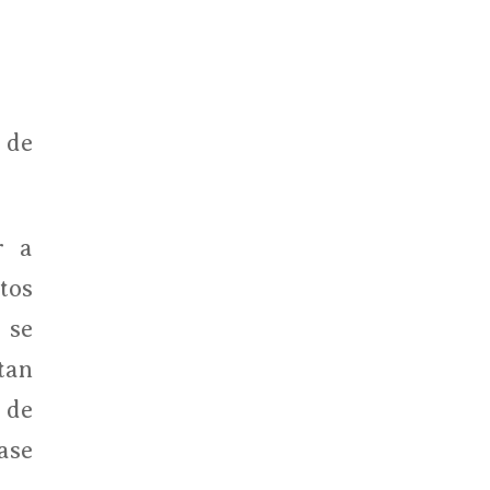
 de
r a
tos
 se
tan
 de
ase