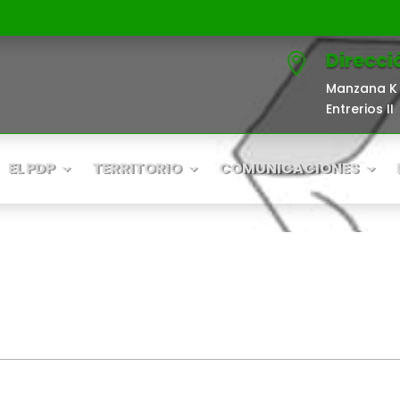
Direcci

Manzana K 
Entrerios II
EL PDP
TERRITORIO
COMUNICACIONES