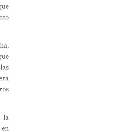
que
nto
ha,
que
las
era
ros
 la
 en