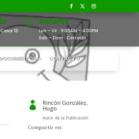
ón
Horarios

Casa 13
Lun – Vir : 9:00AM – 4:00PM
Sab – Dom : Cerrado
DOCUMENTOS
CONTACTO
Rincón González,

Hugo
Autor de la Publicación
Compartir en: