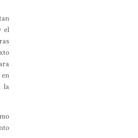
tan
 el
ras
xto
ara
 en
 la
smo
nto