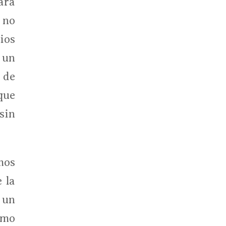
ara
 no
ios
 un
 de
que
sin
mos
 la
 un
omo