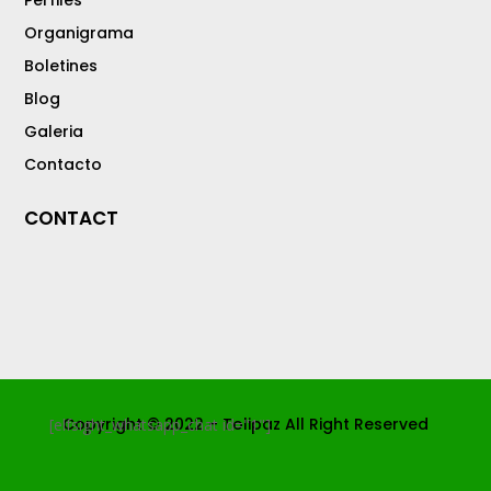
Perfiles
Organigrama
Boletines
Blog
Galeria
Contacto
CONTACT
Copyright © 2022 – Tolipaz All Right Reserved
[elfsight_whatsapp_chat id="1"]