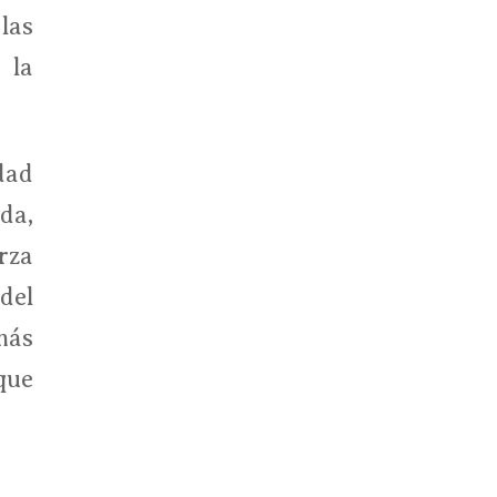
las
 la
dad
da,
rza
del
más
que