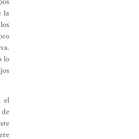
pos
 la
los
oco
va.
 lo
jos
 el
 de
ste
ere