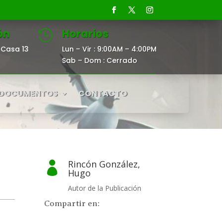
ón
Horarios

Casa 13
Lun – Vir : 9:00AM – 4:00PM
Sab – Dom : Cerrado
DOCUMENTOS
CONTACTO
Rincón González,

Hugo
Autor de la Publicación
Compartir en: