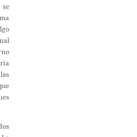
 se
ema
lgo
nal
rno
ría
las
que
ues
dos