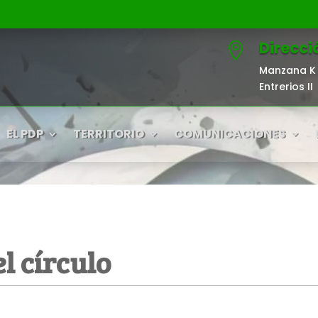
Direcci

Manzana K 
Entrerios II
EL PDP
TERRITORIO
COMUNICACIONES
l círculo