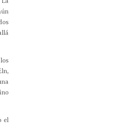
. La
aún
dos
llá
los
ln,
una
ino
 el