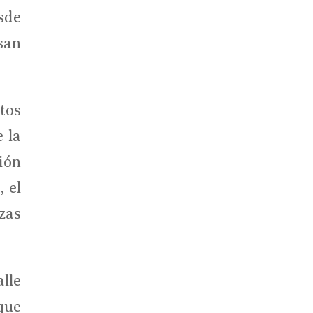
sde
san
tos
 la
ión
 el
zas
lle
que