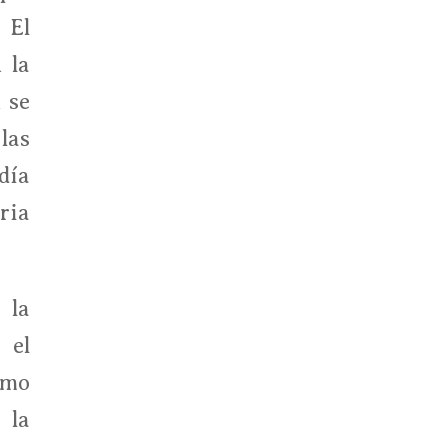
 El
 la
 se
las
día
ria
 la
 el
omo
 la