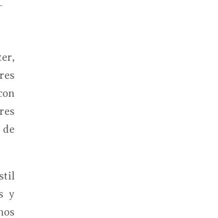
-
er,
res
con
res
 de
til
s y
nos