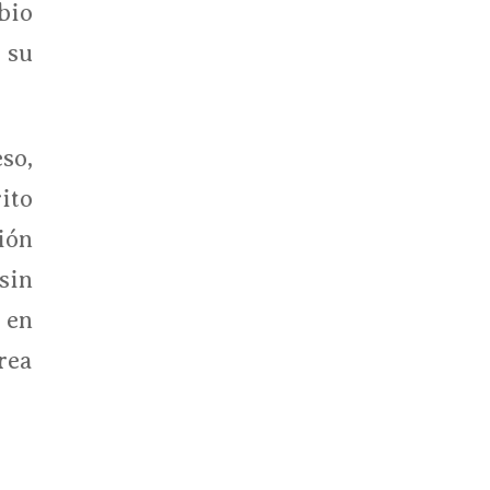
bio
 su
so,
ito
ión
 sin
 en
rea