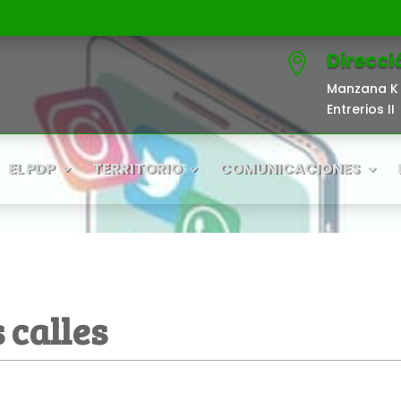
Direcci

Manzana K 
Entrerios II
EL PDP
TERRITORIO
COMUNICACIONES
 calles