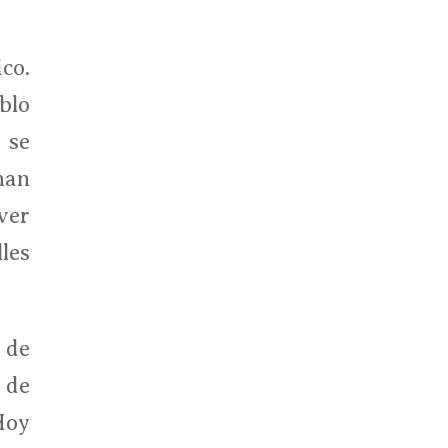
co.
blo
 se
han
ver
lles
 de
 de
Hoy