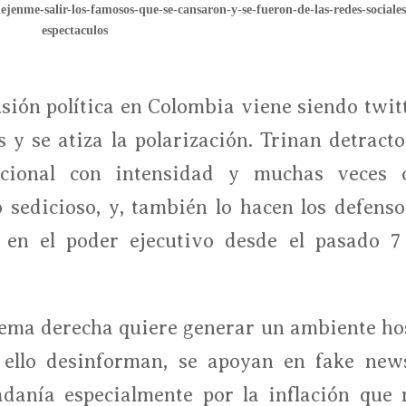
jenme-salir-los-famosos-que-se-cansaron-y-se-fueron-de-las-redes-sociales
espectaculos
usión política en Colombia viene siendo twitt
 y se atiza la polarización. Trinan detracto
cional con intensidad y muchas veces 
 sedicioso, y, también lo hacen los defenso
o en el poder ejecutivo desde el pasado 7
rema derecha quiere generar un ambiente hos
 ello desinforman, se apoyan en fake new
adanía especialmente por la inflación que 