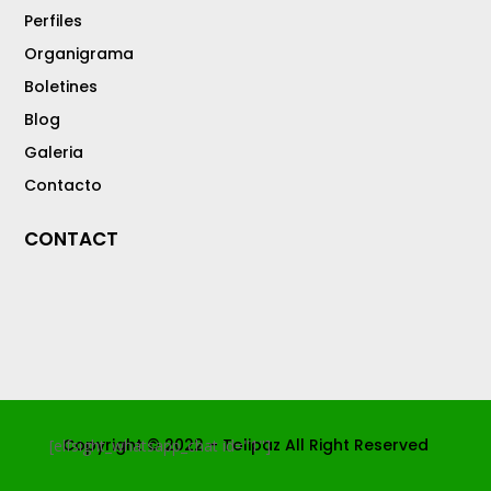
Perfiles
Organigrama
Boletines
Blog
Galeria
Contacto
CONTACT
Copyright © 2022 – Tolipaz All Right Reserved
[elfsight_whatsapp_chat id="1"]